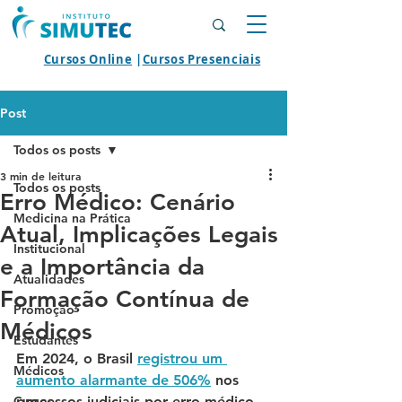
Cursos Online
|
Cursos Presenciais
Post
Todos os posts
3 min de leitura
Todos os posts
Erro Médico: Cenário
Medicina na Prática
Atual, Implicações Legais
Institucional
e a Importância da
Atualidades
Formação Contínua de
Promoção
Médicos
Estudantes
Em 2024, o Brasil 
registrou um 
Médicos
aumento alarmante de 506%
 nos 
Cursos
processos judiciais por erro médico, 