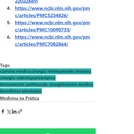
22022669/
https://www.ncbi.nlm.nih.gov/pm
c/articles/PMC5234826/
https://www.ncbi.nlm.nih.gov/pm
c/articles/PMC10090733/
https://www.ncbi.nlm.nih.gov/pm
c/articles/PMC7082864/
Tags:
carreira médica
cirurgia minimamente invasiva
cirurgia videolaparoscópica
treinamento continuado cirurgiões
erro médico
benefícios simulação
Medicina na Prática
Ver tudo