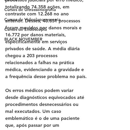
totalizando 74.358 ações, em 
Cursos de Ultrassonografia
contraste com 12.268 no ano 
Cursos de Videolaparoscopia
anterior. Desses, 40.851 processos 
foram movidos por danos morais e 
Cursos de Endoscopia
16.772 por danos materiais, 
BLACK NOVEMBER
especificamente em serviços 
privados de saúde. A média diária 
chegou a 203 processos 
relacionados a falhas na prática 
médica, evidenciando a gravidade e 
a frequência desse problema no país.
Os erros médicos podem variar 
desde diagnósticos equivocados até 
procedimentos desnecessários ou 
mal executados. Um caso 
emblemático é o de uma paciente 
que, após passar por um 