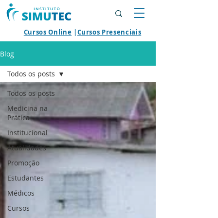
Cursos Online
|
Cursos Presenciais
Blog
Todos os posts
Todos os posts
Medicina na
Prática
Institucional
Atualidades
Promoção
Estudantes
Médicos
Cursos