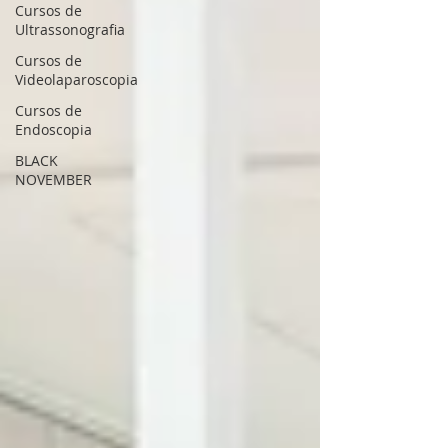
Cursos de
Ultrassonografia
Cursos de
Videolaparoscopia
Cursos de
Endoscopia
BLACK
NOVEMBER