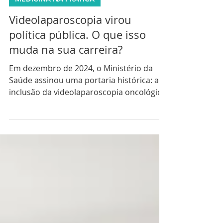
2 min de leitura
MEDICINA NA PRÁTICA
Videolaparoscopia virou
política pública. O que isso
muda na sua carreira?
Em dezembro de 2024, o Ministério da
Saúde assinou uma portaria histórica: a
inclusão da videolaparoscopia oncológica
na Tabela de Procedimentos do SUS.
Gastrectomia, colectomia, histerectomia,
pancreatectomia — procedimentos que
antes só podiam ser realizados por
cirurgia convencional agora estão
oficialmente autorizados pela técnica
minimamente invasiva em hospitais
públicos de todo o Brasil, com
investimento federal previsto de mais de