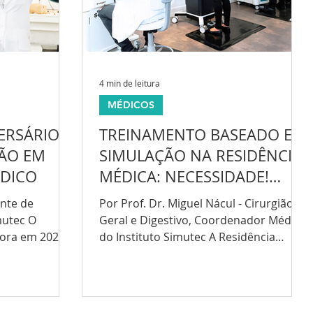
4 min de leitura
MÉDICOS
ERSÁRIO!
TREINAMENTO BASEADO EM
ÇÃO EM
SIMULAÇÃO NA RESIDÊNCIA
DICO
MÉDICA: NECESSIDADE!
OBRIGATORIEDADE OU
ente de
Por Prof. Dr. Miguel Nácul - Cirurgião
ALTERNATIVA?
mutec O
Geral e Digestivo, Coordenador Médico
mora em 2023
do Instituto Simutec A Residência
endo...
Médica tornou-se uma etapa...