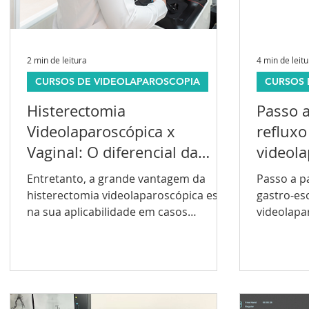
2 min de leitura
4 min de leit
CURSOS DE VIDEOLAPAROSCOPIA
CURSOS 
Histerectomia
Passo a
Videolaparoscópica x
refluxo
Vaginal: O diferencial da
videol
laparoscopia em Casos
Entretanto, a grande vantagem da
Passo a pa
Complexos
histerectomia videolaparoscópica está
gastro-es
na sua aplicabilidade em casos
videolapa
complexos, onde a via vaginal pode
apresentar limitações.