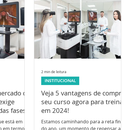
2 min de leitura
INSTITUCIONAL
mercado de
Veja 5 vantagens de comprar
exige
seu curso agora para treinar
das fases
em 2024!
ue está em
Estamos caminhando para a reta final
to em termos
do ano, um momento de repensar as