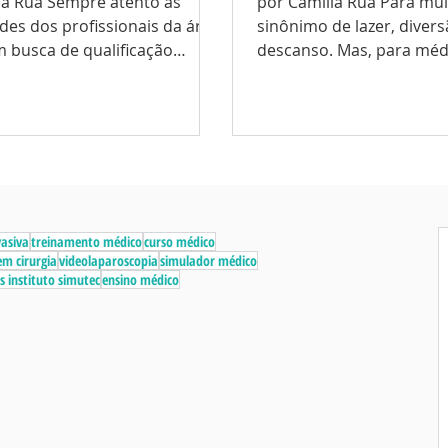
pre atento às
por Camilla Rua Para muit
AS FÉRIAS
des dos profissionais da área
sinônimo de lazer, divers
 busca de qualificação
descanso. Mas, para méd
 o Instituto Simutec...
estudantes em busca de q
vasiva
treinamento médico
curso médico
m cirurgia
videolaparoscopia
simulador médico
s instituto simutec
ensino médico