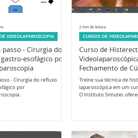
ura
2 min de leitura
DE VIDEOLAPAROSCOPIA
CURSOS DE VIDEOLAPAR
 passo - Cirurgia do
Curso de Histerec
 gastro-esofágico por
Videolaparoscópic
aparoscopia
Fechamento de Cú
Vaginal
sso - Cirurgia do refluxo
Treine sua técnica de hi
ofágico por
laparoscópica em um cur
roscopia.
O Instituto Simutec ofer
em histerectomia. O...