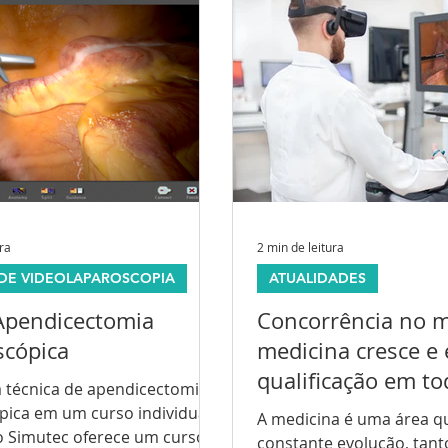
ura
2 min de leitura
DE VIDEOLAPAROSCOPIA
ATUALIDADES
Apendicectomia
Concorrência no 
scópica
medicina cresce e 
qualificação em to
a técnica de apendicectomia
profissionais
pica em um curso individual
A medicina é uma área q
to Simutec oferece um curso
constante evolução, tan