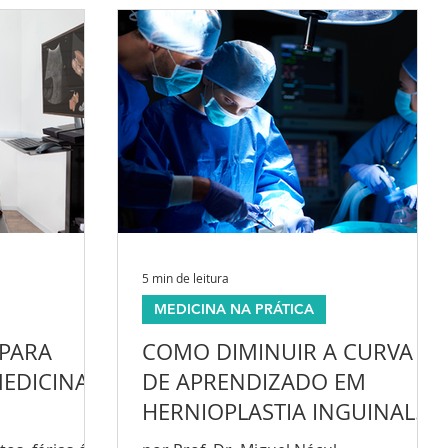
5 min de leitura
MEDICINA NA PRÁTICA
 PARA
COMO DIMINUIR A CURVA
EDICINA
DE APRENDIZADO EM
HERNIOPLASTIA INGUINAL
DURANTE
MINIMAMENTE INVASIVA