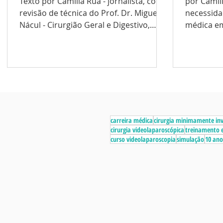
Texto por Camilla Rua - jornalista, com
por Camilla Rua Sem
PROFISSIONAL
revisão de técnica do Prof. Dr. Miguel
necessida
Nácul - Cirurgião Geral e Digestivo,
médica em
Coordenador Médico do...
inovadora,
carreira médica
cirurgia minimamente in
cirurgia videolaparoscópica
treinamento e
curso videolaparoscopia
simulação
10 ano