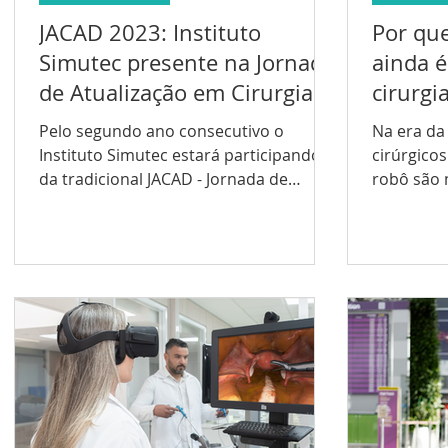
JACAD 2023: Instituto
Por que
Simutec presente na Jornada
ainda é
de Atualização em Cirurgia
cirurgi
do Aparelho Digestivo
Pelo segundo ano consecutivo o
Na era da
Instituto Simutec estará participando
cirúrgicos
da tradicional JACAD - Jornada de
robô são 
Atualização em Cirurgia do...
como a “m