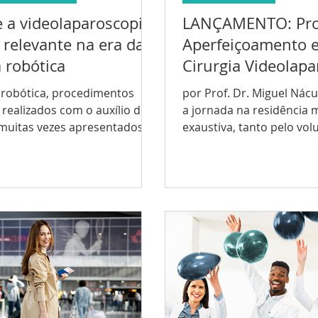
 a videolaparoscopia
LANÇAMENTO: Pro
 relevante na era da
Aperfeiçoamento 
a robótica
Cirurgia Videolapa
 robótica, procedimentos
por Prof. Dr. Miguel Nácu
 realizados com o auxílio do
a jornada na residência 
muitas vezes apresentados
exaustiva, tanto pelo vo
elhor” técnica...
de trabalho, como pelo...