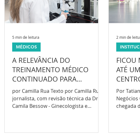
5 min de leitura
2 min de leit
MÉDICOS
INSTITU
A RELEVÂNCIA DO
FICOU 
TREINAMENTO MÉDICO
ATÉ U
CONTINUADO PARA
CENTR
CIRURGIÕES
MÉDIC
por Camilla Rua Texto por Camilla Rua -
Por Tatian
GINECOLÓGICOS
jornalista, com revisão técnica da Dra.
Negócios C
Camila Bessow - Ginecologista e
chegada d
Coordenadora Médica do...
centros d