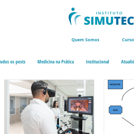
Quem Somos
Curso
Todos os posts
Medicina na Prática
Institucional
Atuali
Cursos de Endoscopia
BLACK NOVEMBER