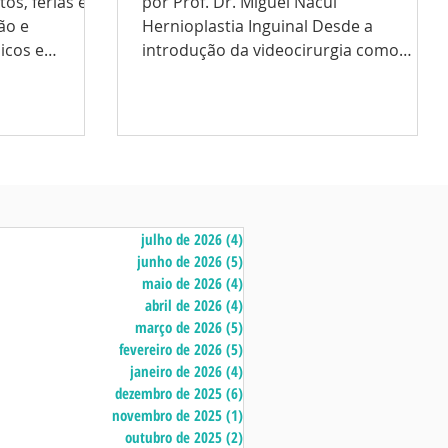
os, férias é
por Prof. Dr. Miguel Nácul
ão e
Hernioplastia Inguinal Desde a
icos e
introdução da videocirurgia como
ualificação...
técnica representativa dos princípios
da...
julho de 2026
(4)
4 posts
junho de 2026
(5)
5 posts
maio de 2026
(4)
4 posts
abril de 2026
(4)
4 posts
março de 2026
(5)
5 posts
fevereiro de 2026
(5)
5 posts
janeiro de 2026
(4)
4 posts
dezembro de 2025
(6)
6 posts
novembro de 2025
(1)
1 post
outubro de 2025
(2)
2 posts