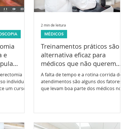
2 min de leitura
OSCOPIA
MÉDICOS
tomia
Treinamentos práticos são
a e
alternativa eficaz para
pula
médicos que não querem
investir em pós-graduação
sterectomia
A falta de tempo e a rotina corrida de
so individual
atendimentos são alguns dos fatores
ece um curso
que levam boa parte dos médicos no
Brasil a não fazer cursos...