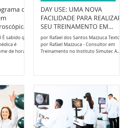
grama de
DAY USE: UMA NOVA
em
FACILIDADE PARA REALIZAR
roscópica
SEU TREINAMENTO EM
VIDEOLAPAROSCOPIA
l É sabido que
por Rafael dos Santos Mazzuca Texto
médica é
por Rafael Mazzuca - Consultor em
lume de horas
Treinamento no Instituto Simutec A
partir de agora os médicos...