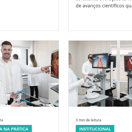
cectomia...
de avanços científicos q
novidades tecnológicas. N
ura
3 min de leitura
A NA PRÁTICA
INSTITUCIONAL