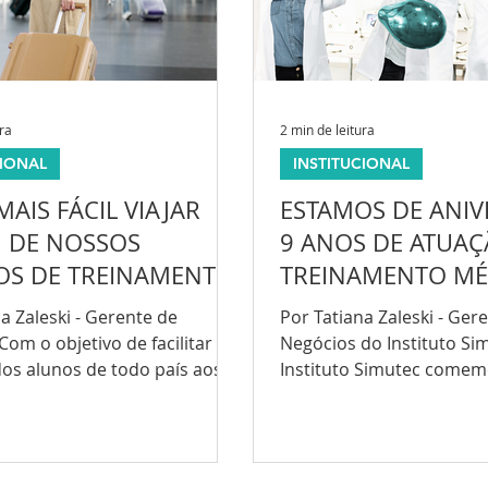
ura
2 min de leitura
CIONAL
INSTITUCIONAL
MAIS FÁCIL VIAJAR
ESTAMOS DE ANIV
M DE NOSSOS
9 ANOS DE ATUA
OS DE TREINAMENTO
TREINAMENTO MÉ
O
a Zaleski - Gerente de
Por Tatiana Zaleski - Ger
om o objetivo de facilitar a
Negócios do Instituto Si
os alunos de todo país aos
Instituto Simutec come
e treinamento em São...
nove anos de atividade, s