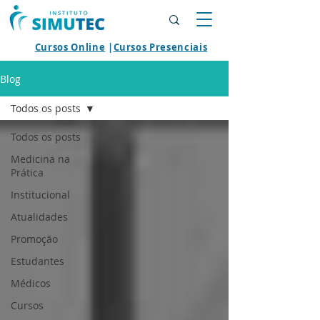
Cursos Online
|
Cursos Presenciais
Blog
Todos os posts
Todos os posts
Medicina na
Prática
Institucional
Atualidades
Promoção
Estudantes
Médicos
Cursos