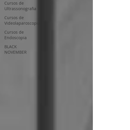
Cursos de
Ultrassonografia
Cursos de
Videolaparoscopia
Cursos de
Endoscopia
BLACK
NOVEMBER