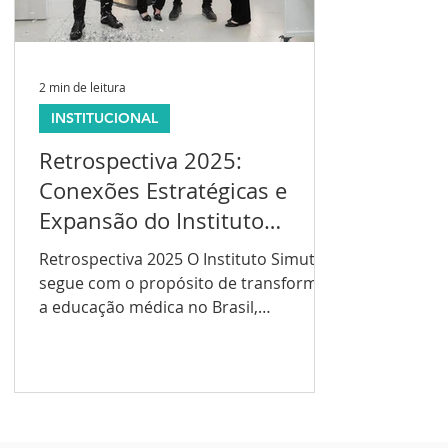
2 min de leitura
INSTITUCIONAL
Retrospectiva 2025:
Conexões Estratégicas e
Expansão do Instituto
Simutec
Retrospectiva 2025 O Instituto Simutec
segue com o propósito de transformar
a educação médica no Brasil,
investindo continuamente em
inovação, parcerias estratégicas e
experiências de aprendizagem de alto
impacto por meio da simulação
realística e tecnologias avançadas. Ao