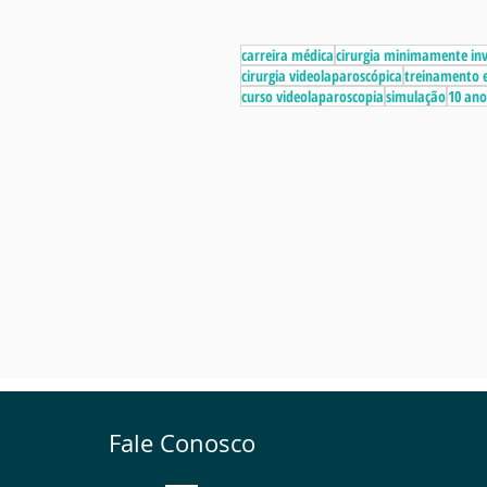
longo de 2025, o Instituto consolidou
movimentos importantes que
reforçam sua presença nacional,
carreira médica
cirurgia minimamente in
cirurgia videolaparoscópica
treinamento e
ampliam o acesso à educação médica
curso videolaparoscopia
simulação
10 ano
de qualidade e fortalecem alianças
institucionais relevantes para o futuro
Fale Conosco