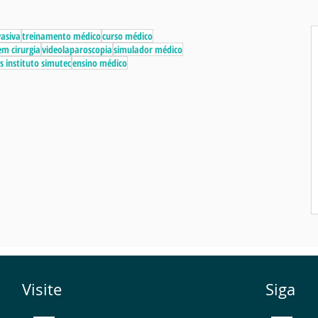
vasiva
treinamento médico
curso médico
m cirurgia
videolaparoscopia
simulador médico
s instituto simutec
ensino médico
Visite
Siga