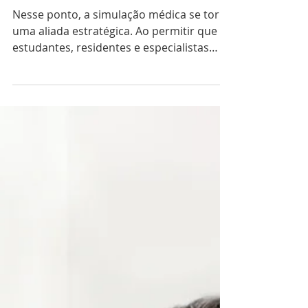
ATUALIDADES
Hospitais de Ensino
Certificados: um novo passo
para a formação médica no
Brasil
Nesse ponto, a simulação médica se torna
uma aliada estratégica. Ao permitir que
estudantes, residentes e especialistas
treinem em ambientes controlados, a
simulação reduz erros, fortalece
protocolos e oferece experiências
realistas antes do contato com o
paciente.