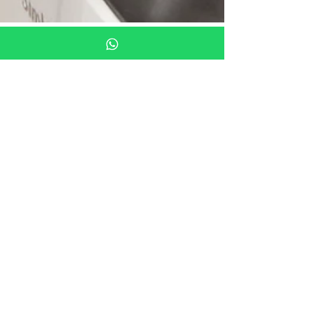
2 min de leitura
MEDICINA NA PRÁTICA
A relevância da simulação
médica na formação
profissional