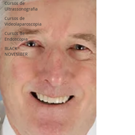
Cursos de
Ultrassonografia
Cursos de
Videolaparoscopia
Cursos de
Endoscopia
BLACK
NOVEMBER