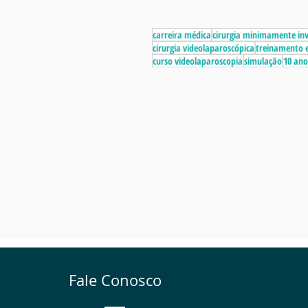
carreira médica
cirurgia minimamente in
cirurgia videolaparoscópica
treinamento e
curso videolaparoscopia
simulação
10 ano
Fale Conosco