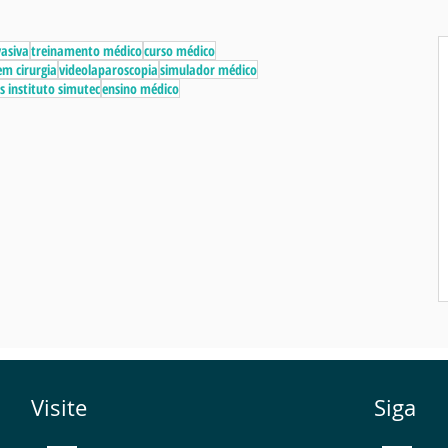
vasiva
treinamento médico
curso médico
m cirurgia
videolaparoscopia
simulador médico
s instituto simutec
ensino médico
Visite
Siga