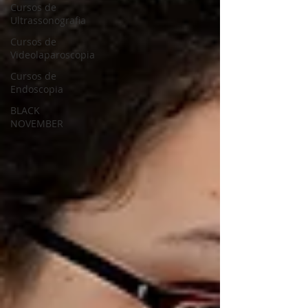
Cursos de
Ultrassonografia
Cursos de
Videolaparoscopia
Cursos de
Endoscopia
BLACK
NOVEMBER